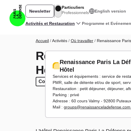
Aller au contenu principal
Particuliers
Newsletter
English version
Professionnels
Navigation principale
Activités et Restauration
Programme et Evénemen
Fil d'Ariane
Accueil
Activités
Où travailler
Renaissance Paris
Renaissance Pari
Renaissance Paris La Dé
Hôtel
Hôtel
Services et équipements : service de rest
Coworking
Coworking
Séminaires
Séminaires
Entre 150 et 
Entre 150
PMR, salle de détente et/ou de sport, serv
Restauration : petit déjeuner, déjeuner, af
Parking : privé
Adresse : 60 cours Valmy - 92800 Puteau
Mail :
groups@renaissanceladefense.co