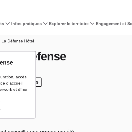
ts
Infos pratiques
Explorer le territoire
Engagement et Sol
Voir la carte 
 La Défense Hôtel
s La Défense
+
fense
−
auration, accès
500 personnes
 et 500 personnes
ice d'accueil
terwork et dîner
x
m