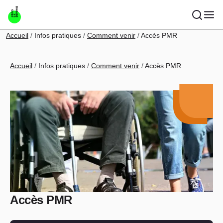
Aller au contenu principal
Fil d'Ariane
Accueil
Infos pratiques
Comment venir
Accès PMR
Fil d'Ariane
Accueil
Infos pratiques
Comment venir
Accès PMR
Accès PMR