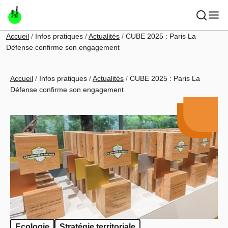
Aller au contenu principal
Fil d'Ariane
Accueil
Infos pratiques
Actualités
CUBE 2025 : Paris La
Défense confirme son engagement
Fil d'Ariane
Accueil
Infos pratiques
Actualités
CUBE 2025 : Paris La
Défense confirme son engagement
Ecologie
Stratégie territoriale