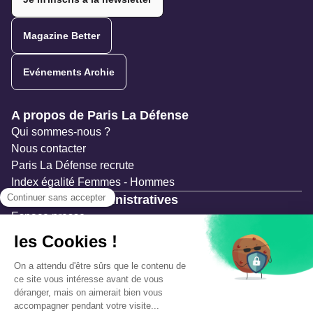
Magazine Better
Evénements Archie
Navigation secondaire
A propos de Paris La Défense
Qui sommes-nous ?
Nous contacter
Paris La Défense recrute
Index égalité Femmes - Hommes
Ressources administratives
Espace presse
Documentation
Marchés publics
Appels à projets & avis d'attribution
Mesures de publicité
Concertations et enquêtes publiques