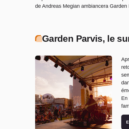
de Andreas Megian ambiancera Garden P
Garden Parvis, le su
Apr
ret
sem
dan
éme
En 
fam
E