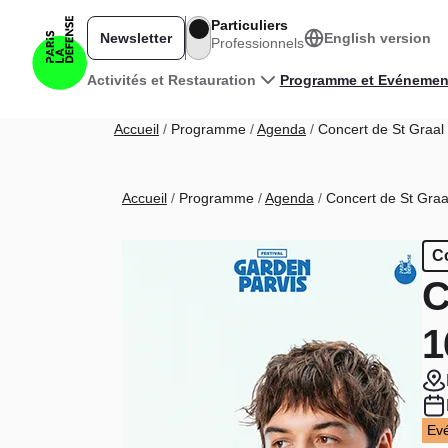
Aller au contenu principal
Particuliers
Newsletter
English version
Professionnels
Navigation principale
Activités et Restauration
Programme et Evénemen
Fil d'Ariane
Accueil
Programme
Agenda
Concert de St Graal à
Fil d'Ariane
Accueil
Programme
Agenda
Concert de St Graal
C
C
1
Ev