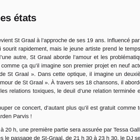
es états
ient St Graal à l’approche de ses 19 ans. Influencé par
ui sourit rapidement, mais le jeune artiste prend le temp
d’une autre, St Graal aborde l’amour et les problémati
st comme ça qu’il imagine son premier projet en neuf act
 de St Graal ». Dans cette optique, il imagine un deux
d’amour de St Graal ». À travers ses 18 chansons, il abord
es relations toxiques, le deuil d’une relation terminée e
uper ce concert, d’autant plus qu’il est gratuit comme 
rden Parvis !
à 20 h, une première partie sera assurée par Tessa Galli
ès le passage de St-Graal, de 21 h 30 à 23 h 30, le DJ se