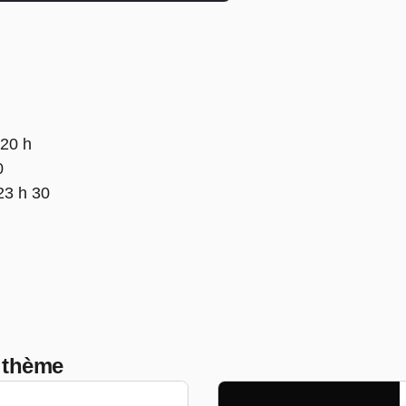
 20 h
0
23 h 30
 thème