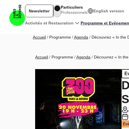
Aller au contenu principal
Particuliers
Newsletter
English version
Professionnels
Navigation principale
Activités et Restauration
Programme et Evénemen
Fil d'Ariane
Accueil
Programme
Agenda
Découvrez « In the 
Fil d'Ariane
Accueil
Programme
Agenda
Découvrez « In the
E
D
S
Ev