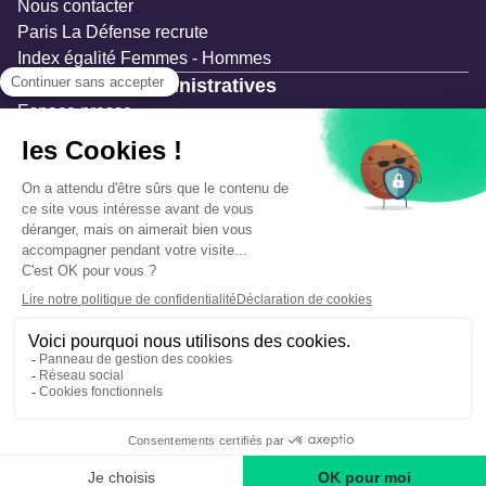
Nous contacter
Paris La Défense recrute
Index égalité Femmes - Hommes
Ressources administratives
Espace presse
Documentation
Marchés publics
Appels à projets & avis d'attribution
Mesures de publicité
Concertations et enquêtes publiques
Précautions et sécurité
Plan de gestion des risques
Que faire en cas d’alerte ?
Mentions légales
Données personnelles
Gestion des cookies
Accessibilité : partiellement conforme
Déclaration d’écoconception