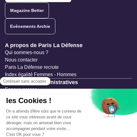
Magazine Better
Evénements Archie
Navigation secondaire
A propos de Paris La Défense
Qui sommes-nous ?
Nous contacter
Paris La Défense recrute
Index égalité Femmes - Hommes
Ressources administratives
Espace presse
Documentation
Marchés publics
Appels à projets & avis d'attribution
Mesures de publicité
Concertations et enquêtes publiques
Précautions et sécurité