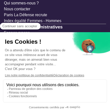
Qui sommes-nous ?
Nous contacter
Paris La Défense recrute
Index égalité Femmes - Hommes
Ressources administratives
Espace presse
Documentation
Marchés publics
Appels à projets & avis d'attribution
Mesures de publicité
Concertations et enquêtes publiques
Précautions et sécurité
Plan de gestion des risques
Que faire en cas d’alerte ?
Mentions légales
Données personnelles
Gestion des cookies
Accessibilité : partiellement conforme
Déclaration d’écoconception