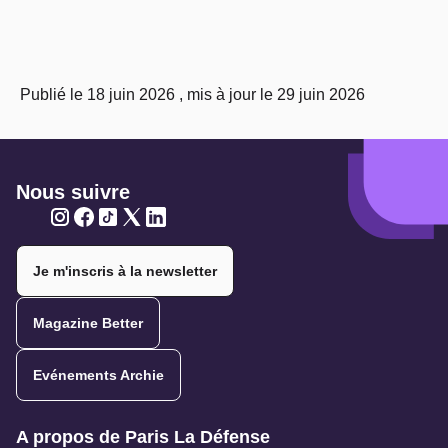
Publié le 18 juin 2026 , mis à jour le 29 juin 2026
Nous suivre
Twitter
Twitter
Twitter
Twitter
Twitter
Je m'inscris à la newsletter
Magazine Better
Evénements Archie
Navigation secondaire
A propos de Paris La Défense