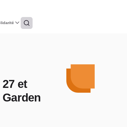
idarité
 27 et
r Garden