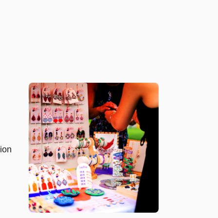
.
tion