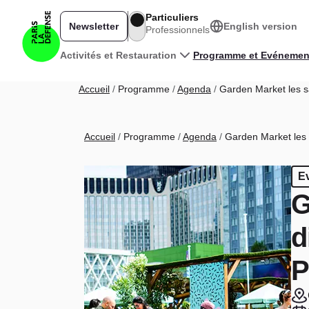
Aller au contenu principal
Particuliers
Newsletter
English version
Professionnels
Navigation principale
Activités et Restauration
Programme et Evénemen
Fil d'Ariane
Accueil
Programme
Agenda
Garden Market les s
Fil d'Ariane
Accueil
Programme
Agenda
Garden Market les 
E
G
d
P