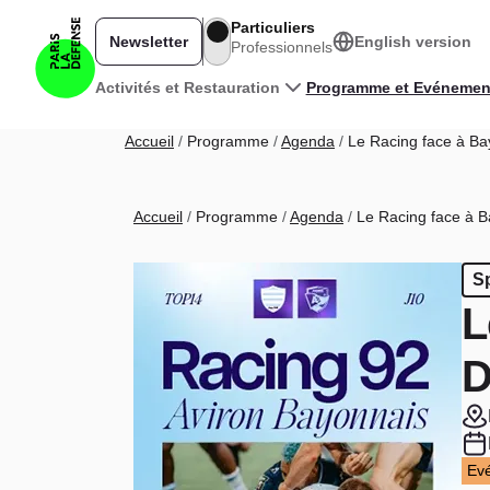
Aller au contenu principal
Particuliers
Newsletter
English version
Professionnels
Navigation principale
Activités et Restauration
Programme et Evénemen
Fil d'Ariane
Accueil
Programme
Agenda
Le Racing face à Ba
Fil d'Ariane
Accueil
Programme
Agenda
Le Racing face à B
S
L
D
Ev