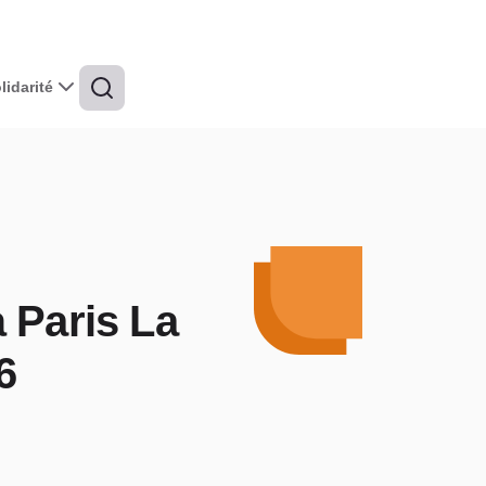
idarité
 Paris La
6