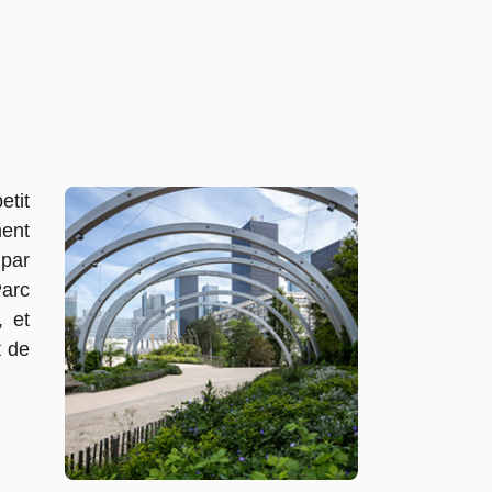
etit
ment
 par
Parc
, et
t de