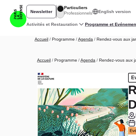
Aller au contenu principal
Particuliers
Newsletter
English version
Professionnels
Navigation principale
Activités et Restauration
Programme et Evénemen
Fil d'Ariane
Accueil
Programme
Agenda
Rendez-vous aux jard
Fil d'Ariane
Accueil
Programme
Agenda
Rendez-vous aux jar
E
R
D
Ev