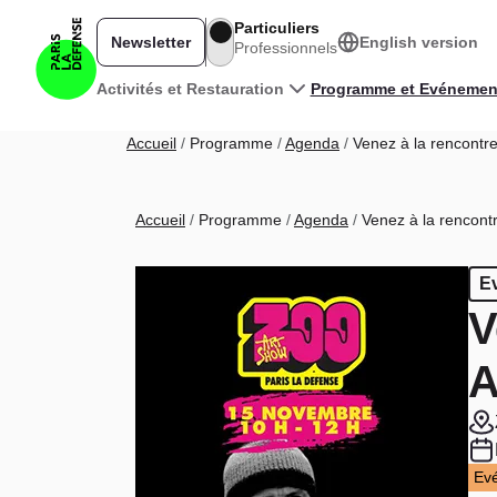
Aller au contenu principal
Particuliers
Newsletter
English version
Professionnels
Navigation principale
Activités et Restauration
Programme et Evénemen
Fil d'Ariane
Accueil
Programme
Agenda
Venez à la rencontr
Fil d'Ariane
Accueil
Programme
Agenda
Venez à la rencont
E
V
A
Ev