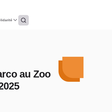
idarité
arco au Zoo
2025