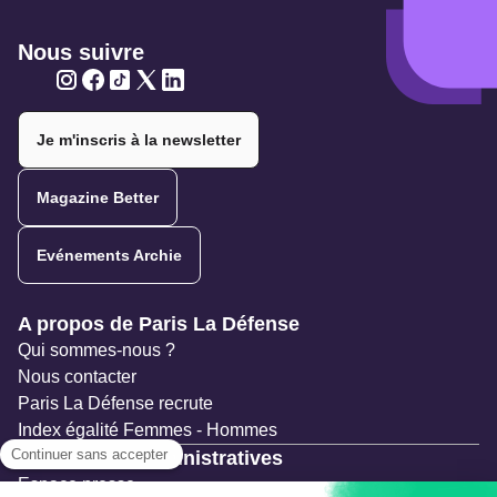
Nous suivre
Twitter
Twitter
Twitter
Twitter
Twitter
Je m'inscris à la newsletter
Magazine Better
Evénements Archie
Navigation secondaire
A propos de Paris La Défense
Qui sommes-nous ?
Nous contacter
Paris La Défense recrute
Index égalité Femmes - Hommes
Ressources administratives
Espace presse