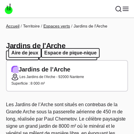
Aller au contenu principal
Fil d'Ariane
Accueil
Territoire
Espaces verts
Jardins de l'Arche
Jardins de l'Arche
Aire de jeux
Espace de pique-nique
Aire de jeux
Espace de pique-nique
Jardins de l'Arche
Les Jardins de l'Arche - 92000 Nanterre
Superficie : 8 000 m²
Les Jardins de l’Arche sont situés en contrebas de la
Grande Arche sous la passerelle aérienne de 450 m de
long, réalisée par Paul Chemetov. Le célèbre paysagiste
signe un grand jardin de 8000 m² où le minéral et le
végétal se mêlent de manière libre, en évoquant les