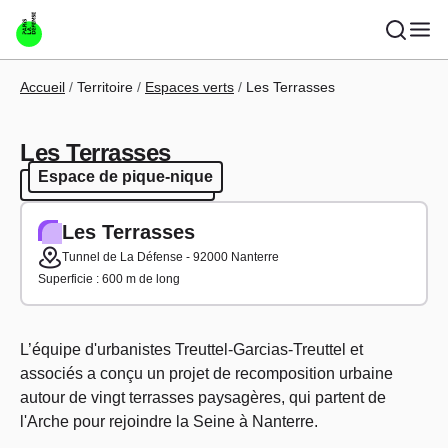
Aller au contenu principal
Fil d'Ariane
Accueil
Territoire
Espaces verts
Les Terrasses
Les Terrasses
Espace de pique-nique
Espace de pique-nique
Les Terrasses
Tunnel de La Défense - 92000 Nanterre
Superficie : 600 m de long
L’équipe d'urbanistes Treuttel-Garcias-Treuttel et
associés a conçu un projet de recomposition urbaine
autour de vingt terrasses paysagères, qui partent de
l'Arche pour rejoindre la Seine à Nanterre.