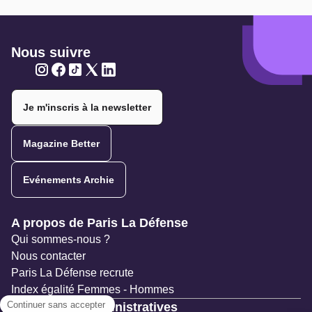
Nous suivre
Twitter
Twitter
Twitter
Twitter
Twitter
Je m'inscris à la newsletter
Magazine Better
Evénements Archie
Navigation secondaire
A propos de Paris La Défense
Qui sommes-nous ?
Nous contacter
Paris La Défense recrute
Index égalité Femmes - Hommes
Ressources administratives