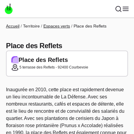
Aller au contenu principal
Fil d'Ariane
Accueil
Territoire
Espaces verts
Place des Reflets
Place des Reflets
Place des Reflets
5 terrasse des Reflets - 92400 Courbevoie
Inaugurée en 2010, cette place est rapidement devenue
un lieu incontournable de La Défense. Avec ses
nombreux restaurants, cafés et espaces de détente, elle
est le lieu de rencontre et de convivialité des salariés du
quartier. Avec ses plantations de cerisiers du Japon à
floraison rose printanière (Prunus x Accolade) réalisées
en 1990, la place des Reflets est également connue pour