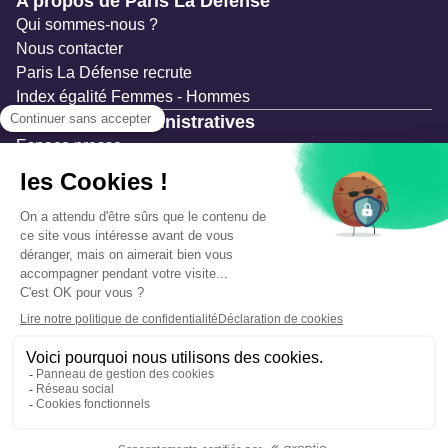
A propos de Paris La Défense
Qui sommes-nous ?
Nous contacter
Paris La Défense recrute
Index égalité Femmes - Hommes
Ressources administratives
Espace presse
Documentation
Marchés publics
Appels à projets & avis d'attribution
Mesures de publicité
Concertations et enquêtes publiques
Précautions et sécurité
Plan de gestion des risques
Que faire en cas d’alerte ?
Mentions légales
Données personnelles
Gestion des cookies
Accessibilité : partiellement conforme