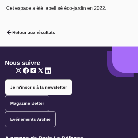
Cet espace a été labellisé éco-jardin en 2022.
Retour aux résultats
Nous suivre
Twitter
Twitter
Twitter
Twitter
Twitter
Je m'inscris à la newsletter
Magazine Better
Evénements Archie
Navigation secondaire