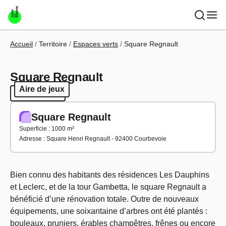
Aller au contenu principal
Fil d'Ariane
Accueil
Territoire
Espaces verts
Square Regnault
Square Regnault
Aire de jeux
Aire de jeux
Square Regnault
Superficie : 1000 m²
Adresse : Square Henri Regnault - 92400 Courbevoie
Bien connu des habitants des résidences Les Dauphins
et Leclerc, et de la tour Gambetta, le square Regnault a
bénéficié d’une rénovation totale. Outre de nouveaux
équipements, une soixantaine d’arbres ont été plantés :
bouleaux, pruniers, érables champêtres, frênes ou encore