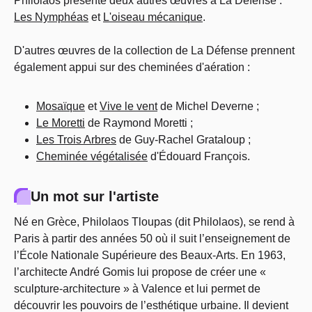
Philolaos présente deux autres œuvres à La Défense :
Les Nymphéas
et
L'oiseau mécanique
.
D'autres œuvres de la collection de La Défense prennent
également appui sur des cheminées d'aération :
Mosaïque
et
Vive le vent
de Michel Deverne ;
Le Moretti
de Raymond Moretti ;
Les Trois Arbres
de Guy-Rachel Grataloup ;
Cheminée végétalisée
d'Édouard François.
Un mot sur l'artiste
Né en Grèce, Philolaos Tloupas (dit Philolaos), se rend à
Paris à partir des années 50 où il suit l’enseignement de
l’École Nationale Supérieure des Beaux-Arts. En 1963,
l’architecte André Gomis lui propose de créer une «
sculpture-architecture » à Valence et lui permet de
découvrir les pouvoirs de l’esthétique urbaine. Il devient