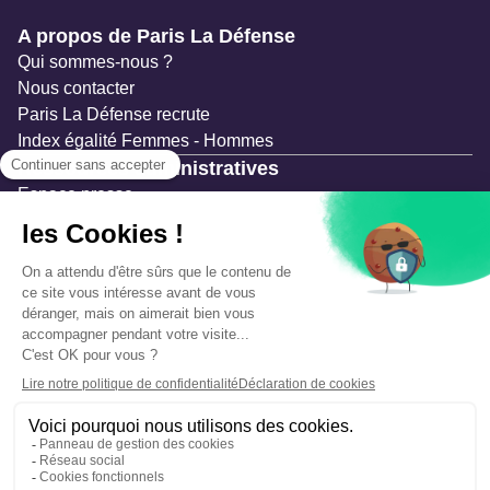
Navigation secondaire
A propos de Paris La Défense
Qui sommes-nous ?
Nous contacter
Paris La Défense recrute
Index égalité Femmes - Hommes
Ressources administratives
Espace presse
Documentation
Marchés publics
Appels à projets & avis d'attribution
Mesures de publicité
Concertations et enquêtes publiques
Précautions et sécurité
Plan de gestion des risques
Que faire en cas d’alerte ?
Mentions légales
Données personnelles
Gestion des cookies