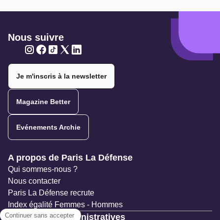
Nous suivre
Twitter
Twitter
Twitter
Twitter
Twitter
Je m'inscris à la newsletter
Magazine Better
Evénements Archie
Navigation secondaire
A propos de Paris La Défense
Qui sommes-nous ?
Nous contacter
Paris La Défense recrute
Index égalité Femmes - Hommes
Ressources administratives