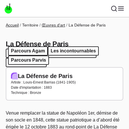
Aller au contenu principal
Fil d'Ariane
Accueil
Territoire
Œuvres d'art
La Défense de Paris
La Défense de Paris
Parcours Agam
Les incontournables
Parcours Agam
Les incontournables
Parcours Parvis
Parcours Parvis
La Défense de Paris
Artiste : Louis-Ernest Barrias (1841-1905)
Date d'implantation : 1883
Technique : Bronze
Venue remplacer la statue de Napoléon 1er, démise de
son socle en 1848, cette statue patriotique a d’abord été
érigée le 12 octobre 1883 au rond-point de La Défense