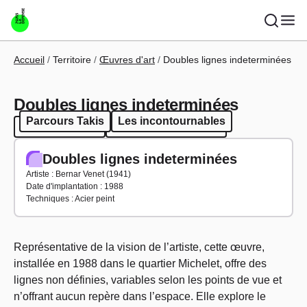
Aller au contenu principal
Fil d'Ariane
Accueil
Territoire
Œuvres d'art
Doubles lignes indeterminées
Doubles lignes indeterminées
Parcours Takis
Les incontournables
Parcours Takis
Les incontournables
Doubles lignes indeterminées
Artiste : Bernar Venet (1941)
Date d'implantation : 1988
Techniques : Acier peint
Représentative de la vision de l’artiste, cette œuvre,
installée en 1988 dans le quartier Michelet, offre des
lignes non définies, variables selon les points de vue et
n’offrant aucun repère dans l’espace. Elle explore le