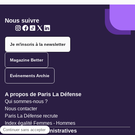
Nous suivre
Twitter
Twitter
Twitter
Twitter
Twitter
Je m'inscris à la newsletter
Magazine Better
Evénements Archie
Navigation secondaire
A propos de Paris La Défense
Qui sommes-nous ?
Nous contacter
Paris La Défense recrute
Index égalité Femmes - Hommes
Ressources administratives