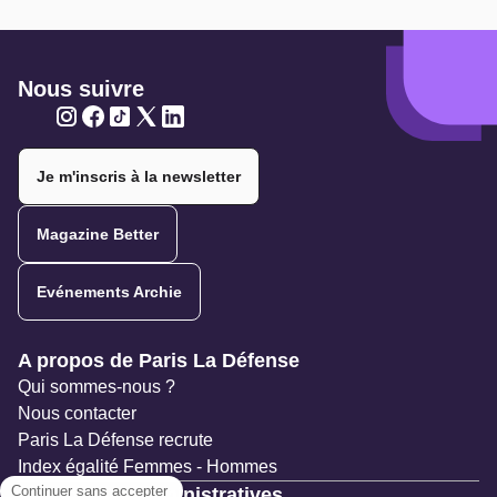
Nous suivre
Twitter
Twitter
Twitter
Twitter
Twitter
Je m'inscris à la newsletter
Magazine Better
Evénements Archie
Navigation secondaire
A propos de Paris La Défense
Qui sommes-nous ?
Nous contacter
Paris La Défense recrute
Index égalité Femmes - Hommes
Ressources administratives