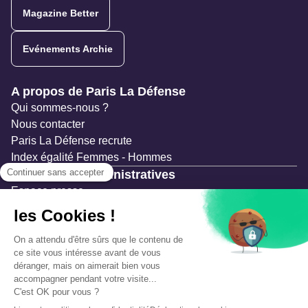
Magazine Better
Evénements Archie
Navigation secondaire
A propos de Paris La Défense
Qui sommes-nous ?
Nous contacter
Paris La Défense recrute
Index égalité Femmes - Hommes
Ressources administratives
Espace presse
Documentation
Marchés publics
Appels à projets & avis d'attribution
Mesures de publicité
Concertations et enquêtes publiques
Précautions et sécurité
Plan de gestion des risques