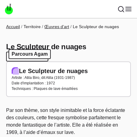
Aller au contenu principal
Fil d'Ariane
Accueil
Territoire
Œuvres d'art
Le Sculpteur de nuages
Le Sculpteur de nuages
Parcours Agam
Parcours Agam
Le Sculpteur de nuages
Artiste : Atila Biro, dit Atila (1931-1987)
Date d'implantation : 1972
Techniques : Plaques de lave émaillées
Par son thème, son style inimitable et la force éclatante
des couleurs, cette fresque symbolise parfaitement le
monde fantastique de l’artiste. Elle a été réalisée en
1969, à l’aide d’émaux sur lave.