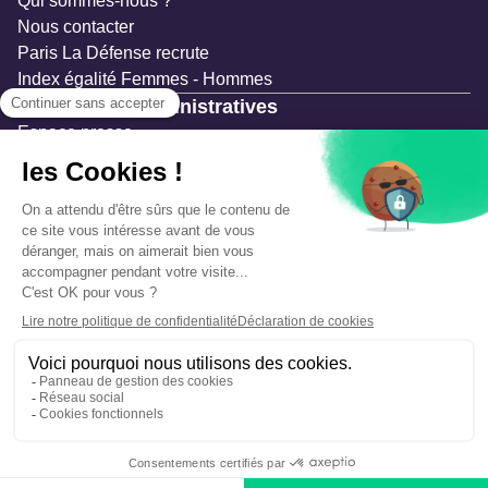
Qui sommes-nous ?
Nous contacter
Paris La Défense recrute
Index égalité Femmes - Hommes
Ressources administratives
Espace presse
Documentation
Marchés publics
Appels à projets & avis d'attribution
Mesures de publicité
Concertations et enquêtes publiques
Précautions et sécurité
Plan de gestion des risques
Que faire en cas d’alerte ?
Mentions légales
Données personnelles
Gestion des cookies
Accessibilité : partiellement conforme
Déclaration d’écoconception