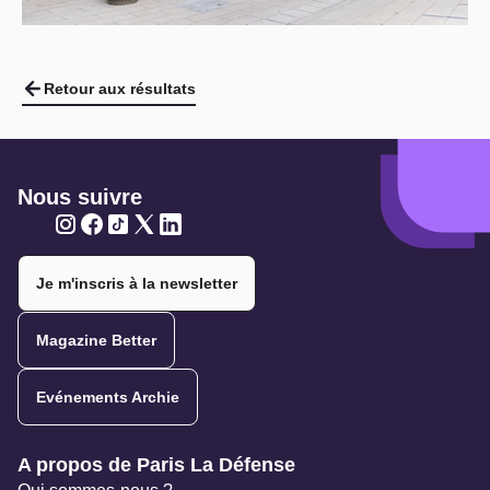
Retour aux résultats
Nous suivre
Twitter
Twitter
Twitter
Twitter
Twitter
Je m'inscris à la newsletter
Magazine Better
Evénements Archie
Navigation secondaire
A propos de Paris La Défense