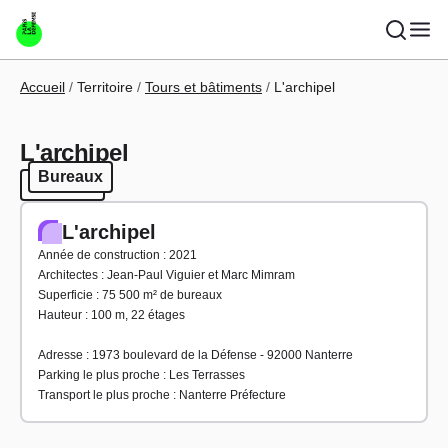
Aller au contenu principal
Fil d'Ariane
Accueil
Territoire
Tours et bâtiments
L'archipel
L'archipel
Bureaux
Bureaux
L'archipel
Année de construction : 2021
Architectes : Jean-Paul Viguier et Marc Mimram
Superficie : 75 500 m² de bureaux
Hauteur : 100 m, 22 étages
Adresse : 1973 boulevard de la Défense - 92000 Nanterre
Parking le plus proche : Les Terrasses
Transport le plus proche : Nanterre Préfecture