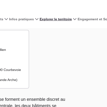
ts
Infos pratiques
Explorer le territoire
Engagement et Sol
Voir la carte 
se
+
llien
−
400 Courbevoie
rande Arche)
e forment un ensemble discret au
entrale, les deux bâtiments se