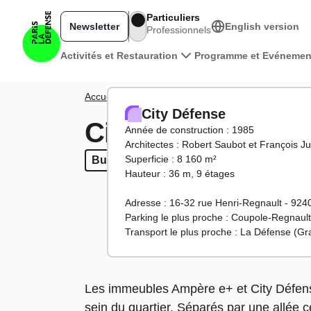
Aller au contenu principal
Particuliers
Newsletter
English version
Professionnels
Navigation principale
Activités et Restauration
Programme et Evénemen
Fil d'Ariane
Accueil
Territoire
Tours et bâtiments
City Défen
City Défense
City Défense
Année de construction : 1985
Architectes : Robert Saubot et François Ju
Superficie : 8 160 m²
Bureaux
Bureaux
Hauteur : 36 m, 9 étages
Adresse : 16-32 rue Henri-Regnault - 92
Parking le plus proche : Coupole-Regnault
Transport le plus proche : La Défense (G
Les immeubles Ampère e+ et City Défens
sein du quartier. Séparés par une allée c