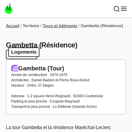
Aller au contenu principal
Fil d'Ariane
Accueil
Territoire
Tours et bâtiments
Gambetta (Résidence)
Gambetta (Résidence)
Logements
Logements
Gambetta (Tour)
Année de construction : 1974-1975
Architectes : Daniel Badani et Pierre Roux-Dorlut
Hauteur : 104m, 37 étages
Adresse : 1-2 square Henri-Regnault - 92400 Courbevoie
Parking le plus proche : Coupole-Regnault
Transport le plus proche : La Défense (Grande Arche)
La tour Gambetta et la résidence Maréchal-Leclerc