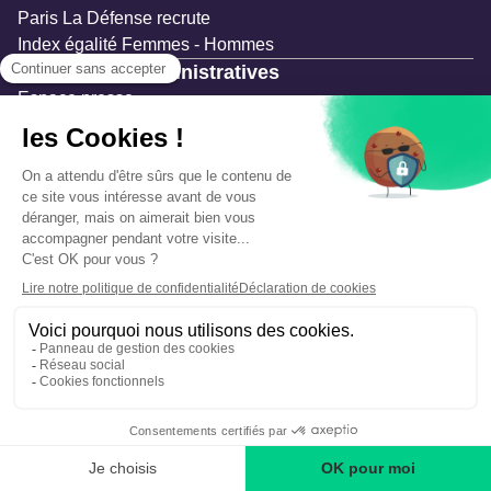
Paris La Défense recrute
Index égalité Femmes - Hommes
Ressources administratives
Espace presse
Documentation
Marchés publics
Appels à projets & avis d'attribution
Mesures de publicité
Concertations et enquêtes publiques
Précautions et sécurité
Plan de gestion des risques
Que faire en cas d’alerte ?
Mentions légales
Données personnelles
Gestion des cookies
Accessibilité : partiellement conforme
Déclaration d’écoconception