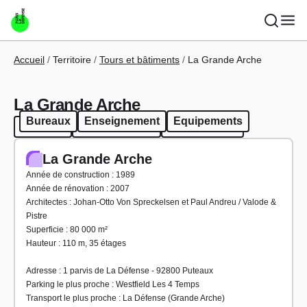
Aller au contenu principal
Fil d'Ariane
Accueil
Territoire
Tours et bâtiments
La Grande Arche
La Grande Arche
Bureaux
Enseignement
Equipements
Bureaux
Enseignement
Equipements
La Grande Arche
Année de construction : 1989
Année de rénovation : 2007
Architectes : Johan-Otto Von Spreckelsen et Paul Andreu / Valode &
Pistre
Superficie : 80 000 m²
Hauteur : 110 m, 35 étages
Adresse : 1 parvis de La Défense - 92800 Puteaux
Parking le plus proche : Westfield Les 4 Temps
Transport le plus proche : La Défense (Grande Arche)