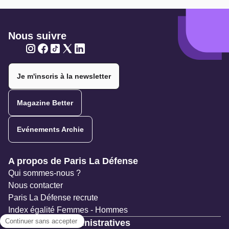
Nous suivre
Twitter
Twitter
Twitter
Twitter
Twitter
Je m'inscris à la newsletter
Magazine Better
Evénements Archie
Navigation secondaire
A propos de Paris La Défense
Qui sommes-nous ?
Nous contacter
Paris La Défense recrute
Index égalité Femmes - Hommes
Ressources administratives