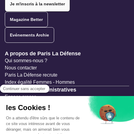
Je m'inscris à la newsletter
Magazine Better
Evénements Archie
Navigation secondaire
A propos de Paris La Défense
Qui sommes-nous ?
Nous contacter
Paris La Défense recrute
Index égalité Femmes - Hommes
Ressources administratives
Espace presse
Documentation
Marchés publics
Appels à projets & avis d'attribution
Mesures de publicité
Concertations et enquêtes publiques