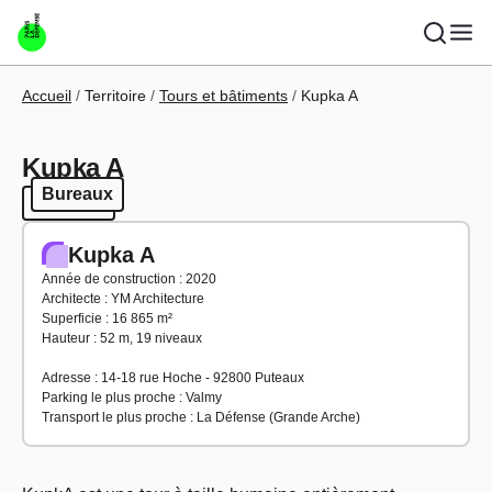
Aller au contenu principal
Fil d'Ariane
Accueil
Territoire
Tours et bâtiments
Kupka A
Kupka A
Bureaux
Bureaux
Kupka A
Année de construction : 2020
Architecte : YM Architecture
Superficie : 16 865 m²
Hauteur : 52 m, 19 niveaux
Adresse : 14-18 rue Hoche - 92800 Puteaux
Parking le plus proche : Valmy
Transport le plus proche : La Défense (Grande Arche)