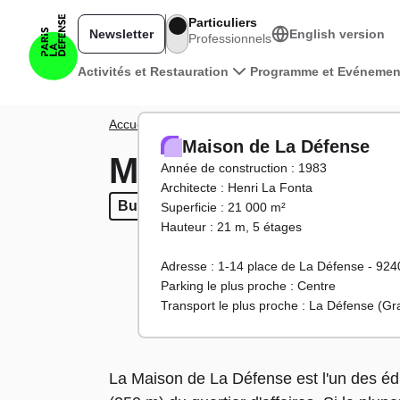
Aller au contenu principal
Particuliers
Newsletter
English version
Professionnels
Navigation principale
Activités et Restauration
Programme et Evénemen
Fil d'Ariane
Accueil
Territoire
Tours et bâtiments
Maison de 
Maison de La Défense
Maison de La Déf
Année de construction : 1983
Architecte : Henri La Fonta
Bureaux
Bureaux
Superficie : 21 000 m²
Hauteur : 21 m, 5 étages
Adresse : 1-14 place de La Défense - 92
Parking le plus proche : Centre
Transport le plus proche : La Défense (G
La Maison de La Défense est l'un des édif