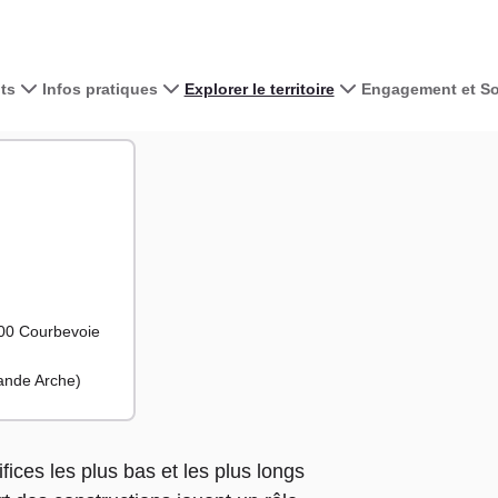
ts
Infos pratiques
Explorer le territoire
Engagement et Sol
Voir la carte 
La Défense
ense
+
−
400 Courbevoie
rande Arche)
ices les plus bas et les plus longs