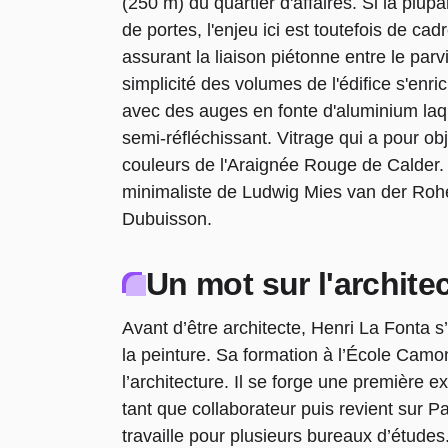
(250 m) du quartier d'affaires. Si la plup
de portes, l'enjeu ici est toutefois de cad
assurant la liaison piétonne entre le parv
simplicité des volumes de l'édifice s'enr
avec des auges en fonte d'aluminium laq
semi-réfléchissant. Vitrage qui a pour obje
couleurs de l'Araignée Rouge de Calder.
minimaliste de Ludwig Mies van der Rohe
Dubuisson.
Un mot sur l'archite
Avant d’être architecte, Henri La Fonta s
la peinture. Sa formation à l’École Camon
l’architecture. Il se forge une première
tant que collaborateur puis revient sur P
travaille pour plusieurs bureaux d’études