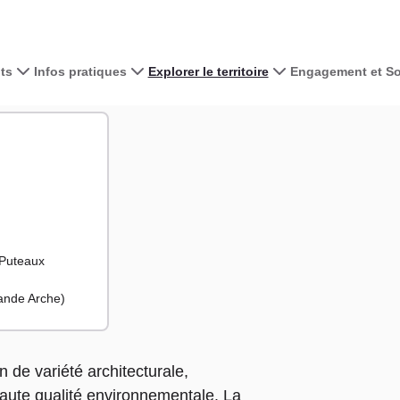
ts
Infos pratiques
Explorer le territoire
Engagement et Sol
Voir la carte 
+
−
 Puteaux
rande Arche)
de variété architecturale,
haute qualité environnementale. La