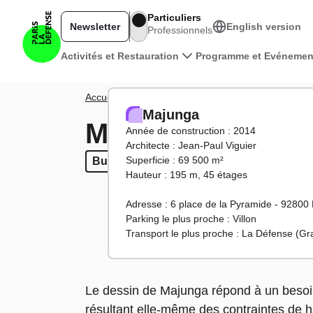
Aller au contenu principal
Particuliers
Newsletter
English version
Professionnels
Navigation principale
Activités et Restauration
Programme et Evénemen
Fil d'Ariane
Accueil
Territoire
Tours et bâtiments
Majunga
Majunga
Majunga
Année de construction : 2014
Architecte : Jean-Paul Viguier
Superficie : 69 500 m²
Bureaux
Bureaux
Hauteur : 195 m, 45 étages
Adresse : 6 place de la Pyramide - 92800
Parking le plus proche : Villon
Transport le plus proche : La Défense (G
Le dessin de Majunga répond à un besoin 
résultant elle-même des contraintes de 