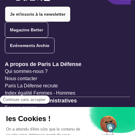
Twitter
Twitter
Twitter
Twitter
Twitter
Je m'inscris à la newsletter
Magazine Better
Evénements Archie
Navigation secondaire
A propos de Paris La Défense
Qui sommes-nous ?
Nous contacter
Paris La Défense recrute
Index égalité Femmes - Hommes
Ressources administratives
Espace presse
Documentation
Marchés publics
Appels à projets & avis d'attribution