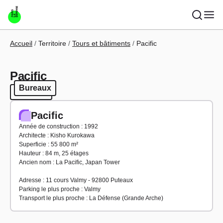
Aller au contenu principal
Fil d'Ariane
Accueil
Territoire
Tours et bâtiments
Pacific
Pacific
Bureaux
Bureaux
Pacific
Année de construction : 1992
Architecte : Kisho Kurokawa
Superficie : 55 800 m²
Hauteur : 84 m, 25 étages
Ancien nom : La Pacific, Japan Tower
Adresse : 11 cours Valmy - 92800 Puteaux
Parking le plus proche : Valmy
Transport le plus proche : La Défense (Grande Arche)