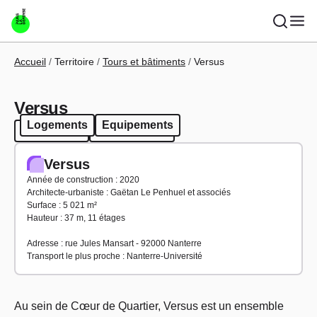
Aller au contenu principal
Fil d'Ariane
Accueil
Territoire
Tours et bâtiments
Versus
Versus
Logements
Equipements
Logements
Equipements
Versus
Année de construction : 2020
Architecte-urbaniste : Gaëtan Le Penhuel et associés
Surface : 5 021 m²
Hauteur : 37 m, 11 étages
Adresse : rue Jules Mansart - 92000 Nanterre
Transport le plus proche : Nanterre-Université
Au sein de Cœur de Quartier, Versus est un ensemble