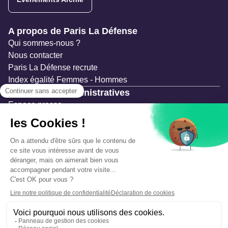
Navigation secondaire
A propos de Paris La Défense
Qui sommes-nous ?
Nous contacter
Paris La Défense recrute
Index égalité Femmes - Hommes
Ressources administratives
Espace presse
Documentation
Marchés publics
Appels à projets & avis d'attribution
Mesures de publicité
Concertations et enquêtes publiques
Précautions et sécurité
Plan de gestion des risques
Que faire en cas d’alerte ?
Mentions légales
Données personnelles