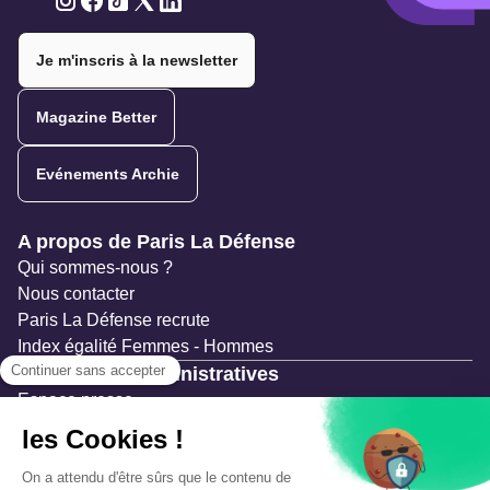
Twitter
Twitter
Twitter
Twitter
Twitter
Je m'inscris à la newsletter
Magazine Better
Evénements Archie
Navigation secondaire
A propos de Paris La Défense
Qui sommes-nous ?
Nous contacter
Paris La Défense recrute
Index égalité Femmes - Hommes
Ressources administratives
Espace presse
Documentation
Marchés publics
Appels à projets & avis d'attribution