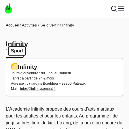
Aller au contenu principal
Fil d'Ariane
Accueil
Activités
Se divertir
Infinity
Infinity
Sport
Sport
Infinity
Jours d’ouverture : du lundi au samedi
Tarifs : à partir de 74 €/mois
Adresse : 57 jardins Boieldieu – 92800 Puteaux
Mail :
infos@infinitycombat.fr
L’Académie Infinity propose des cours d’arts martiaux
pour les adultes et pour les enfants. Au programme : de
jiu-jitsu brésilien, du kick boxing, de la boxe ou encore du