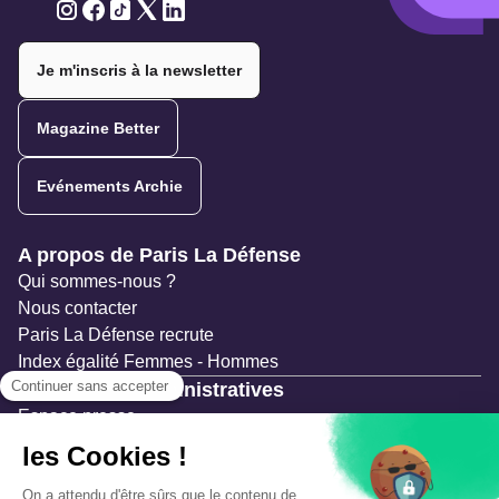
Twitter
Twitter
Twitter
Twitter
Twitter
Je m'inscris à la newsletter
Magazine Better
Evénements Archie
Navigation secondaire
A propos de Paris La Défense
Qui sommes-nous ?
Nous contacter
Paris La Défense recrute
Index égalité Femmes - Hommes
Ressources administratives
Espace presse
Documentation
Marchés publics
Appels à projets & avis d'attribution