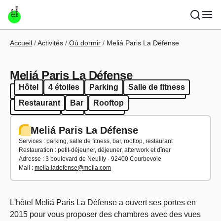
Aller au contenu principal
Fil d'Ariane
Accueil
Activités
Où dormir
Meliá Paris La Défense
Meliá Paris La Défense
Hôtel
4 étoiles
Parking
Salle de fitness
Hôtel
4 étoiles
Parking
Salle de fitness
Restaurant
Bar
Rooftop
Restaurant
Bar
Rooftop
Meliá Paris La Défense
Services : parking, salle de fitness, bar, rooftop, restaurant
Restauration : petit-déjeuner, déjeuner, afterwork et dîner
Adresse : 3 boulevard de Neuilly - 92400 Courbevoie
Mail :
melia.ladefense@melia.com
L'hôtel Meliá Paris La Défense a ouvert ses portes en
2015 pour vous proposer des chambres avec des vues