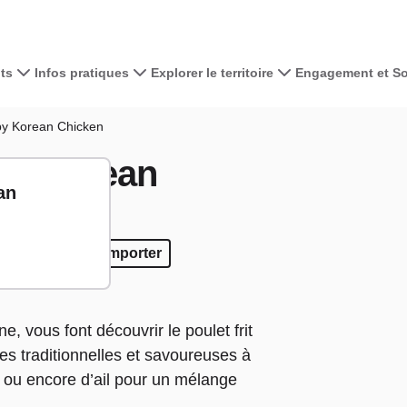
ts
Infos pratiques
Explorer le territoire
Engagement et Sol
Voir la carte 
py Korean Chicken
spy Korean
+
an
−
rucks
od Trucks
A emporter
A emporter
, vous font découvrir le poulet frit
ces traditionnelles et savoureuses à
 ou encore d’ail pour un mélange