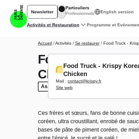
Aller au contenu principal
Particuliers
Newsletter
English version
Professionnels
Navigation principale
Activités et Restauration
Programme et Evénemen
Fil d'Ariane
Accueil
Activités
Se restaurer
Food Truck - Kris
Food Truck - Kri
Food Truck - Krispy Kore
Chicken
Chicken
Mail :
contact@krispy.fr
Asiatique
Asiatique
Restauration rapide
Restauration rapide
Food T
Fo
Site web
Ces frères et sœurs, fans de bonne cuisine
coréen, ultra croustillant, enrobé de sau
bases de pâte de piment coréen, de miel
entre l’épicé, le sucré et le salé !