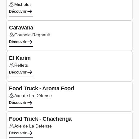
Michelet
Lieu :
Découvrir
Type de cuisine :
Oriental/Africain
Caravana
Coupole-Regnault
Lieu :
Découvrir
Type de cuisine :
Oriental/Africain
El Karim
Reflets
Lieu :
Découvrir
Type de cuisine :
Oriental/Africain
Food Truck - Aroma Food
Axe de La Défense
Lieu :
Découvrir
Type de cuisine :
Oriental/Africain
Food Truck - Chachenga
Axe de La Défense
Lieu :
Découvrir
Type de cuisine :
Oriental/Africain