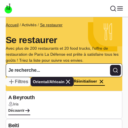
Aller au contenu principal
Fil d'Ariane
Accueil
Activités
Se restaurer
Se restaurer
Avec plus de 200 restaurants et 20 food trucks, l’offre de
restauration de Paris La Défense est prête à satisfaire tous les
goûts ! Triez la liste pour suivre vos envies.
Recher
Réinitialiser
Filtres
Oriental/Africain
Type de cuisine :
Oriental/Africain
A Beyrouth
Iris
Lieu :
Découvrir
Type de cuisine :
Oriental/Africain
Beiti