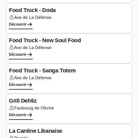
Food Truck - Doda
Axe de La Défense
Lieu :
Découvrir
Type de cuisine :
Oriental/Africain
Food Truck - New Soul Food
Axe de La Défense
Lieu :
Découvrir
Type de cuisine :
Oriental/Africain
Food Truck - Sanga Totem
Axe de La Défense
Lieu :
Découvrir
Type de cuisine :
Oriental/Africain
Grill Dehliz
Faubourg de l'Arche
Lieu :
Découvrir
Type de cuisine :
Oriental/Africain
La Cantine Libanaise