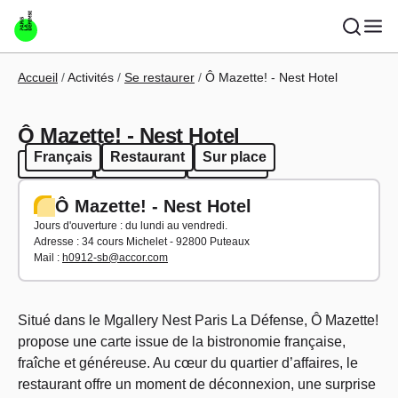
Aller au contenu principal
Fil d'Ariane
Accueil
Activités
Se restaurer
Ô Mazette! - Nest Hotel
Ô Mazette! - Nest Hotel
Français
Restaurant
Sur place
Français
Restaurant
Sur place
Ô Mazette! - Nest Hotel
Jours d'ouverture : du lundi au vendredi.
Adresse :
34 cours Michelet - 92800 Puteaux
Mail :
h0912-sb@accor.com
Situé dans le Mgallery Nest Paris La Défense, Ô Mazette!
propose une carte issue de la bistronomie française,
fraîche et généreuse. Au cœur du quartier d’affaires, le
restaurant offre un moment de déconnexion, une surprise