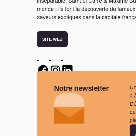
inséparable, Samuel Carré & Maxime Buhl
monde : ils font la découverte du fameux
saveurs exotiques dans la capitale franç
SITE WEB
Twitter
Twitter
Twitter
Notre newsletter
Un
a 
Dé
de
pl