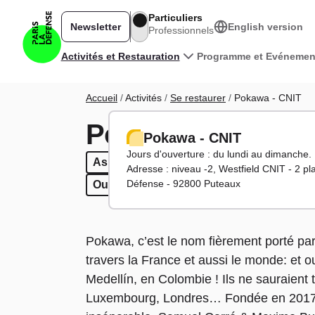
Aller au contenu principal
Particuliers
Newsletter
English version
Professionnels
Navigation principale
Activités et Restauration
Programme et Evénemen
Fil d'Ariane
Accueil
Activités
Se restaurer
Pokawa - CNIT
Pokawa - CNIT
Pokawa - CNIT
Jours d'ouverture : du lundi au dimanche.
Asiatique
Asiatique
Restauration rapide
Restauration rapide
Sur pla
Su
Adresse : niveau -2, Westfield CNIT - 2 pl
Défense - 92800 Puteaux
Ouvert le week-end
Ouvert le soir
Ouvert le week-end
Pokawa, c’est le nom fièrement porté p
travers la France et aussi le monde: et 
Medellín, en Colombie ! Ils ne sauraient t
Luxembourg, Londres… Fondée en 2017,