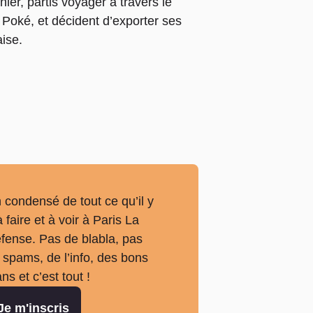
er, partis voyager à travers le
 Poké, et décident d’exporter ses
aise.
 condensé de tout ce qu’il y
à faire et à voir à Paris La
fense. Pas de blabla, pas
 spams, de l’info, des bons
ans et c’est tout !
Je m'inscris