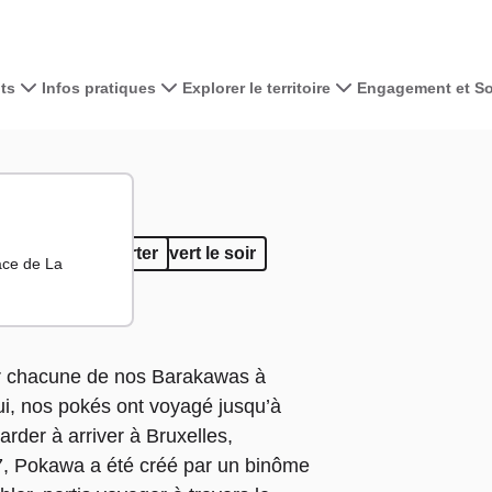
ts
Infos pratiques
Explorer le territoire
Engagement et Sol
Voir la carte 
+
−
ce / à emporter
r place / à emporter
Ouvert le soir
ace de La
ar chacune de nos Barakawas à
oui, nos pokés ont voyagé jusqu’à
arder à arriver à Bruxelles,
 Pokawa a été créé par un binôme