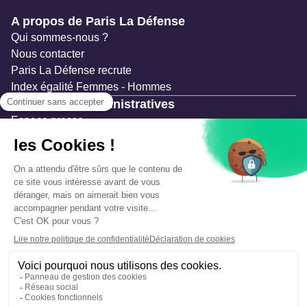
Navigation secondaire
A propos de Paris La Défense
Qui sommes-nous ?
Nous contacter
Paris La Défense recrute
Index égalité Femmes - Hommes
Ressources administratives
Espace presse
Documentation
Marchés publics
Appels à projets & avis d'attribution
Mesures de publicité
Concertations et enquêtes publiques
Précautions et sécurité
Plan de gestion des risques
Que faire en cas d’alerte ?
Mentions légales
Données personnelles
Gestion des cookies