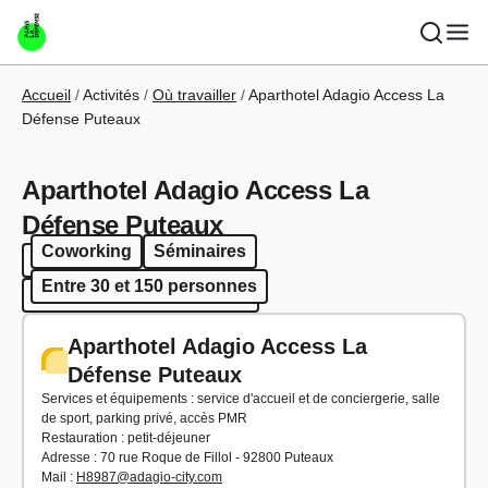
Aller au contenu principal
Fil d'Ariane
Accueil
Activités
Où travailler
Aparthotel Adagio Access La
Défense Puteaux
Aparthotel Adagio Access La
Défense Puteaux
Coworking
Séminaires
Coworking
Séminaires
Entre 30 et 150 personnes
Entre 30 et 150 personnes
Aparthotel Adagio Access La
Défense Puteaux
Services et équipements : service d'accueil et de conciergerie, salle
de sport, parking privé, accès PMR
Restauration : petit-déjeuner
Adresse : 70 rue Roque de Fillol - 92800 Puteaux
Mail :
H8987@adagio-city.com