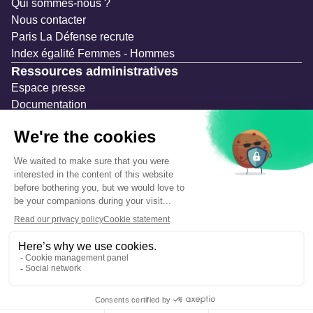
Qui sommes-nous ?
Nous contacter
Paris La Défense recrute
Index égalité Femmes - Hommes
Ressources administratives
Espace presse
Documentation
Marchés publics
Appels à projets & avis d'attribution
Mesures de publicité
Concertations et enquêtes publiques
Précautions et sécurité
Plan de gestion des risques
Que faire en cas d’alerte ?
Mentions légales
Données personnelles
Gestion des cookies
Accessibilité : partiellement conforme
Déclaration d’écoconception