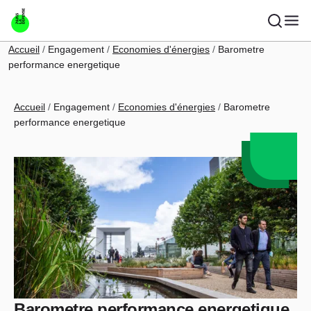
Aller au contenu principal
Fil d'Ariane
Accueil
Engagement
Economies d'énergies
Barometre
performance energetique
Fil d'Ariane
Accueil
Engagement
Economies d'énergies
Barometre
performance energetique
Barometre performance energetique