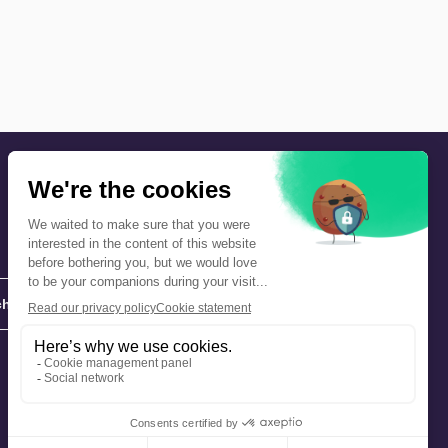
hie
Précautions et sécurité
Plan de gestion des risques
Que faire en cas d’alerte ?