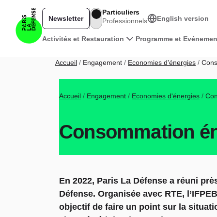
Aller au contenu principal
Particuliers
Newsletter
English version
Professionnels
Navigation principale
Activités et Restauration
Programme et Evénemen
Fil d'Ariane
Accueil
Engagement
Economies d'énergies
Conso
Fil d'Ariane
Accueil
Engagement
Economies d'énergies
Con
Consommation éne
En 2022, Paris La Défense a réuni prè
Défense. Organisée avec RTE, l’IFPEB
objectif de faire un point sur la situ