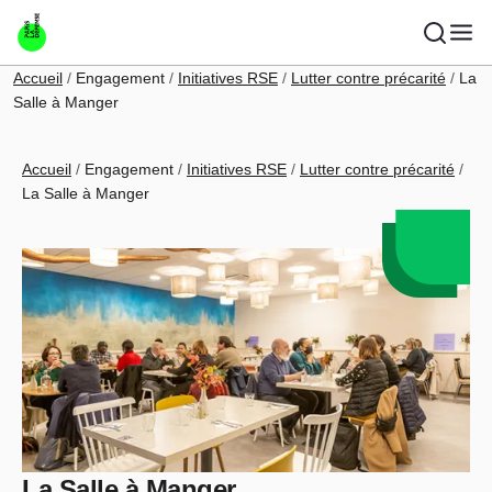
Aller au contenu principal
Fil d'Ariane
Accueil
Engagement
Initiatives RSE
Lutter contre précarité
La
Salle à Manger
Fil d'Ariane
Accueil
Engagement
Initiatives RSE
Lutter contre précarité
La Salle à Manger
La Salle à Manger