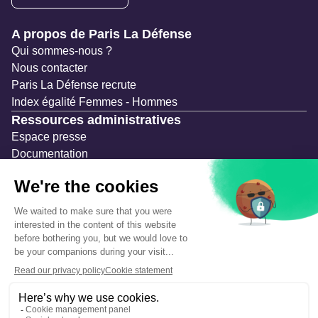
Navigation secondaire
A propos de Paris La Défense
Qui sommes-nous ?
Nous contacter
Paris La Défense recrute
Index égalité Femmes - Hommes
Ressources administratives
Espace presse
Documentation
Marchés publics
Appels à projets & avis d'attribution
Mesures de publicité
Concertations et enquêtes publiques
Précautions et sécurité
Plan de gestion des risques
Que faire en cas d’alerte ?
Mentions légales
Données personnelles