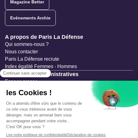
Magazine Better
Evénements Archie
Navigation secondaire
A propos de Paris La Défense
Qui sommes-nous ?
Nous contacter
Paris La Défense recrute
Index égalité Femmes - Hommes
Ressources administratives
Espace presse
Documentation
Marchés publics
Appels à projets & avis d'attribution
Mesures de publicité
Concertations et enquêtes publiques
Précautions et sécurité
Plan de gestion des risques