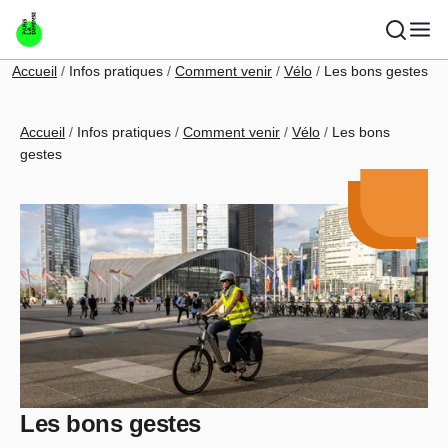
Aller au contenu principal
Fil d'Ariane
Accueil
Infos pratiques
Comment venir
Vélo
Les bons gestes
Fil d'Ariane
Accueil
Infos pratiques
Comment venir
Vélo
Les bons
gestes
Les bons gestes