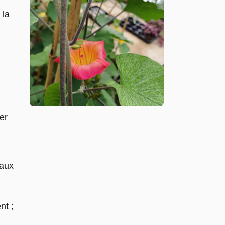
 la
er
 aux
nt ;