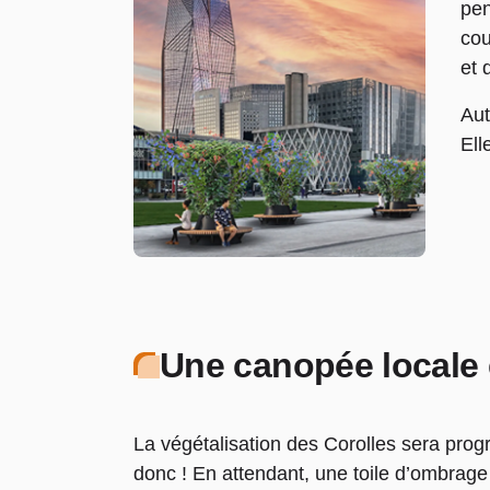
pen
cou
et 
Aut
Ell
Une canopée locale 
La végétalisation des Corolles sera prog
donc ! En attendant, une toile d’ombrage 