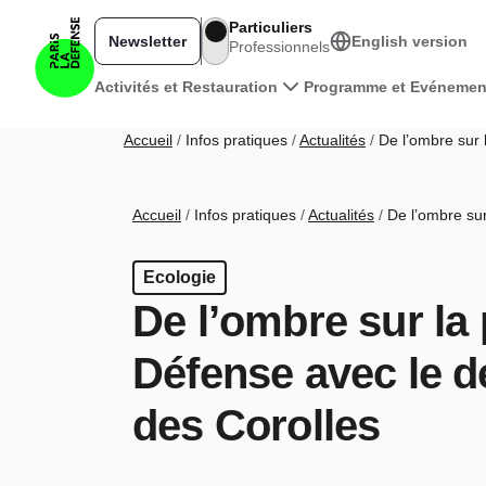
Aller au contenu principal
Particuliers
Newsletter
English version
Professionnels
Navigation principale
Activités et Restauration
Programme et Evénemen
Fil d'Ariane
Accueil
Infos pratiques
Actualités
De l’ombre sur 
Fil d'Ariane
Accueil
Infos pratiques
Actualités
De l’ombre sur
Ecologie
De l’ombre sur la
Défense avec le 
des Corolles