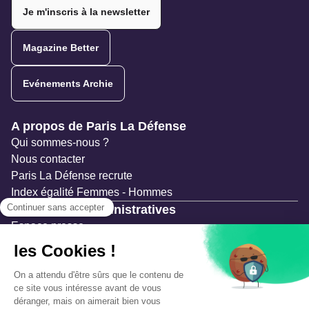
Je m'inscris à la newsletter
Magazine Better
Evénements Archie
Navigation secondaire
A propos de Paris La Défense
Qui sommes-nous ?
Nous contacter
Paris La Défense recrute
Index égalité Femmes - Hommes
Ressources administratives
Espace presse
Documentation
Marchés publics
Appels à projets & avis d'attribution
Mesures de publicité
Concertations et enquêtes publiques