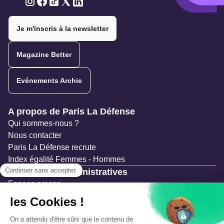
Twitter
Twitter
Twitter
Twitter
Twitter
Je m'inscris à la newsletter
Magazine Better
Evénements Archie
Navigation secondaire
A propos de Paris La Défense
Qui sommes-nous ?
Nous contacter
Paris La Défense recrute
Index égalité Femmes - Hommes
Ressources administratives
Espace presse
Documentation
Marchés publics
Appels à projets & avis d'attribution