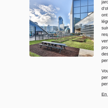
jar
d’o
ont
lég
sui
res
ver
pro
des
per
Vou
per
per
En 