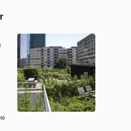
r
t
été