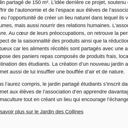
din partagé de 150 m². L’idée derrière ce projet, soutenu 
ffrir de l’autonomie et de l’espace aux élèves de l’associ
 eu l’opportunité de créer un lieu naturel dans lequel ils v
umes, mais aussi nourrir des relations humaines. L’assoc
vre. Au cœur de leurs préoccupations, on retrouve la perm
pect de la saisonnalité des produits ainsi que la réducti
tueux car les aliments récoltés sont partagés avec une 
pose des paniers repas composés de produits frais, loc
tination des étudiants. La création d’un nouveau jardin a
met aussi de lui insuffler une bouffée d’air et de nature.
s l’aurez compris, le jardin partagé étudiants s’inscrit 
met aux élèves de l’association d’en apprendre davantage 
maculture tout en créant un lieu qui encourage l’échang
savoir plus sur le Jardin des Collines