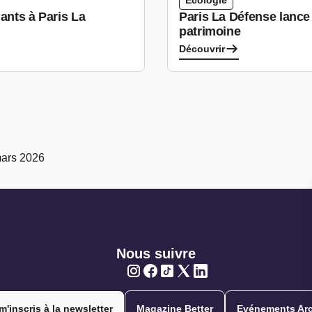
Ecologie
ants à Paris La
Paris La Défense lance 
patrimoine
Découvrir
mars 2026
Nous suivre
Twitter
Twitter
Twitter
Twitter
Twitter
m'inscris à la newsletter
Magazine Better
Evénements Arc