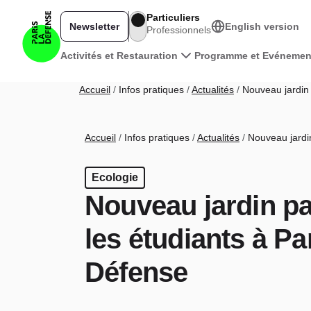
Aller au contenu principal
Particuliers
Newsletter
English version
Professionnels
Navigation principale
Activités et Restauration
Programme et Evénemen
Fil d'Ariane
Accueil
Infos pratiques
Actualités
Nouveau jardin 
Fil d'Ariane
Accueil
Infos pratiques
Actualités
Nouveau jardin
Ecologie
Nouveau jardin pa
les étudiants à Pa
Défense