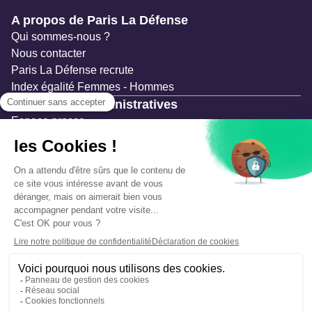
Navigation secondaire
A propos de Paris La Défense
Qui sommes-nous ?
Nous contacter
Paris La Défense recrute
Index égalité Femmes - Hommes
Ressources administratives
Espace presse
Documentation
Marchés publics
Appels à projets & avis d'attribution
Mesures de publicité
Concertations et enquêtes publiques
Précautions et sécurité
Plan de gestion des risques
Que faire en cas d’alerte ?
Mentions légales
Données personnelles
Gestion des cookies