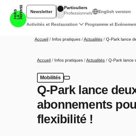
Aller au contenu principal
Particuliers
Newsletter
English version
Professionnels
Navigation principale
Activités et Restauration
Programme et Evénemen
Fil d'Ariane
Accueil
Infos pratiques
Actualités
Q-Park lance de
Fil d'Ariane
Accueil
Infos pratiques
Actualités
Q-Park lance d
Mobilités
Q-Park lance deu
abonnements pour
flexibilité !