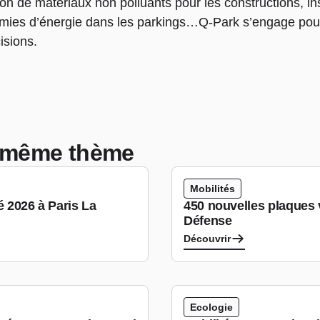
ion de matériaux non polluants pour les constructions, in
nomies d’énergie dans les parkings…Q-Park s’engage pour
isions.
le même thème
Mobilités
é 2026 à Paris La
450 nouvelles plaques v
Défense
Découvrir
Ecologie