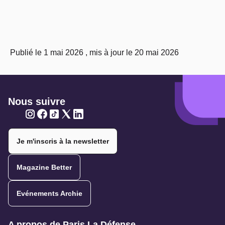
Publié le 1 mai 2026 , mis à jour le 20 mai 2026
Nous suivre
Twitter
Twitter
Twitter
Twitter
Twitter
Je m'inscris à la newsletter
Magazine Better
Evénements Archie
Navigation secondaire
A propos de Paris La Défense